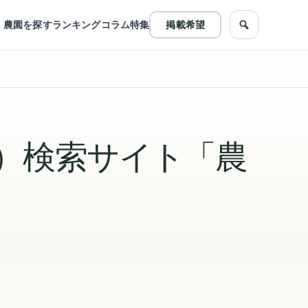
農園を探す
ランキング
コラム
特集
掲載希望
農園をフリ
）検索サイト「農