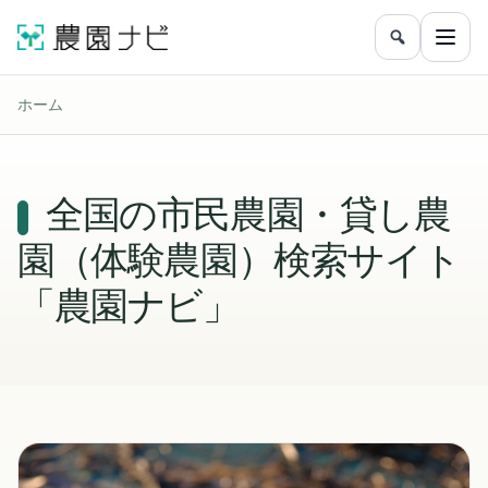
農園をフリ
メニ
ホーム
全国の市民農園・貸し農
園（体験農園）検索サイト
「農園ナビ」