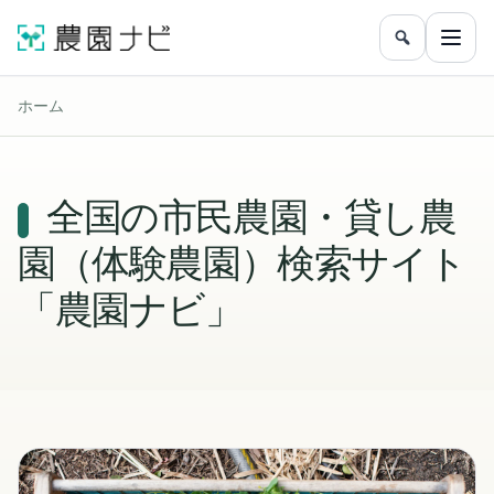
農園をフリ
メニ
ホーム
全国の市民農園・貸し農
園（体験農園）検索サイト
「農園ナビ」