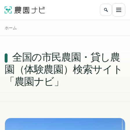
農園をフリ
メニ
ホーム
全国の市民農園・貸し農
園（体験農園）検索サイト
「農園ナビ」