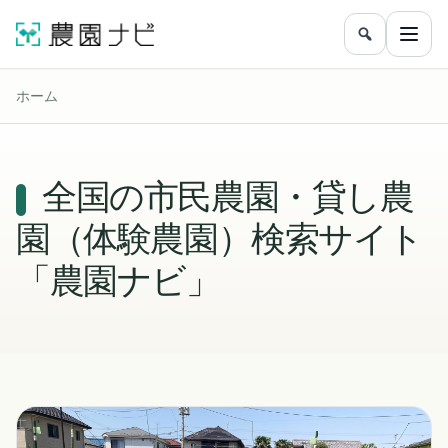
農園をフリ
メニ
ホーム
全国の市民農園・貸し農
園（体験農園）検索サイト
「農園ナビ」