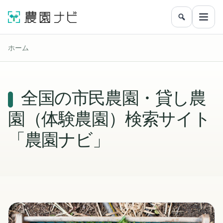
農園をフリ
メニ
ホーム
全国の市民農園・貸し農
園（体験農園）検索サイト
「農園ナビ」