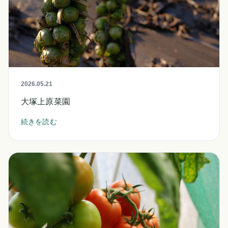
2026.05.21
大塚上原菜園
続きを読む