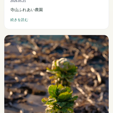
2026.05.21
寺山ふれあい農園
続きを読む