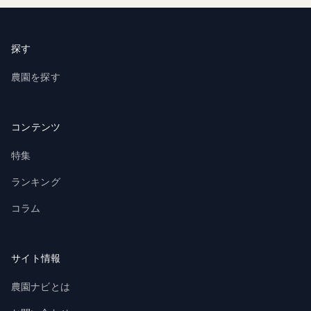
探す
農園を探す
コンテンツ
特集
ランキング
コラム
サイト情報
農園ナビとは