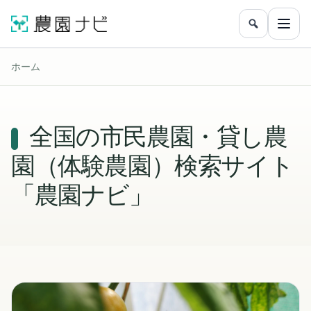
農園をフリ
メニ
ホーム
全国の市民農園・貸し農
園（体験農園）検索サイト
「農園ナビ」