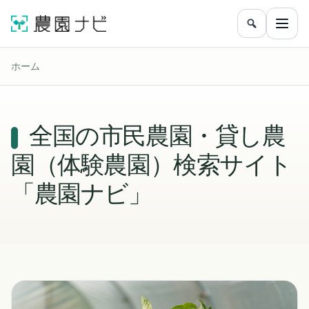
農園をフリ
メニ
ホーム
全国の市民農園・貸し農
園（体験農園）検索サイト
「農園ナビ」