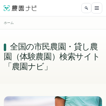
農園をフリ
メニ
ホーム
全国の市民農園・貸し農
園（体験農園）検索サイト
「農園ナビ」