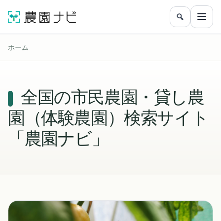
農園をフリ
メニ
ホーム
全国の市民農園・貸し農
園（体験農園）検索サイト
「農園ナビ」