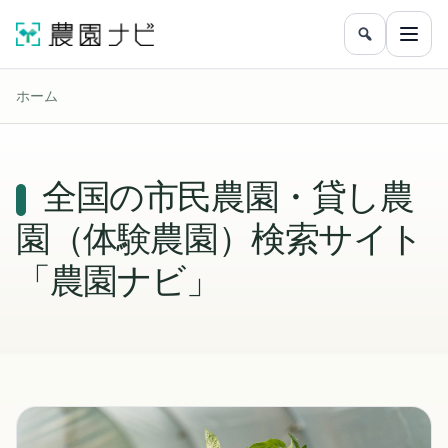
農園をフリ
メニ
ホーム
全国の市民農園・貸し農
園（体験農園）検索サイト
「農園ナビ」