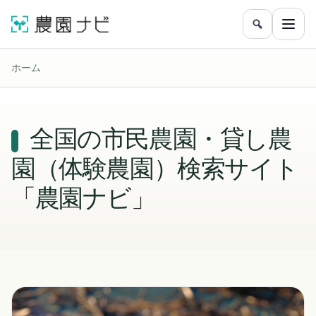
農園をフリ
メニ
ホーム
全国の市民農園・貸し農
園（体験農園）検索サイト
「農園ナビ」