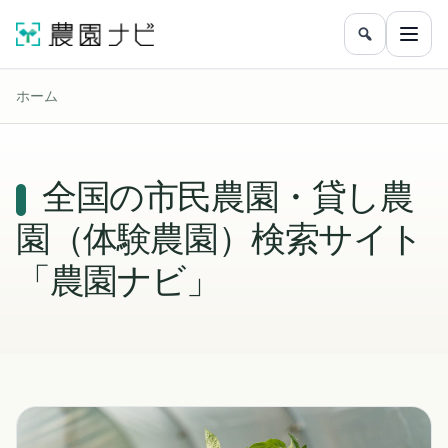
農園をフリ
メニ
ホーム
全国の市民農園・貸し農
園（体験農園）検索サイト
「農園ナビ」