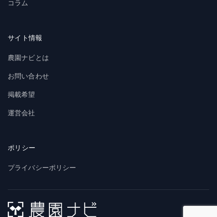
コラム
サイト情報
農園ナビとは
お問い合わせ
掲載希望
運営会社
ポリシー
プライバシーポリシー