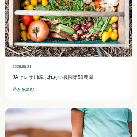
2026.05.21
JAセレサ川崎ふれあい農園第50農園
続きを読む