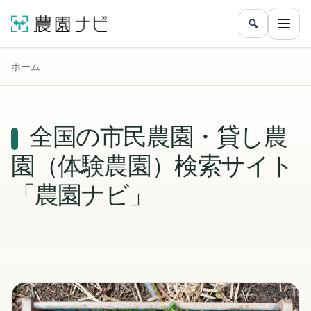
農園をフリ
メニ
ホーム
全国の市民農園・貸し農
園（体験農園）検索サイト
「農園ナビ」