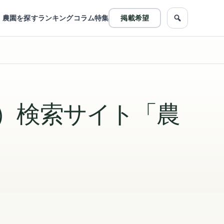
農園を探す
ランキング
コラム
特集
掲載希望
農園をフリ
）検索サイト「農