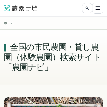
農園をフリ
メニ
ホーム
全国の市民農園・貸し農
園（体験農園）検索サイト
「農園ナビ」