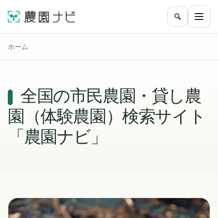
農園をフリ
メニ
ホーム
全国の市民農園・貸し農
園（体験農園）検索サイト
「農園ナビ」