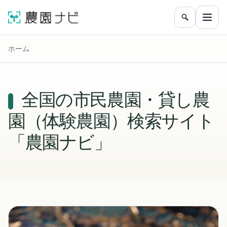
農園をフリ
メニ
ホーム
全国の市民農園・貸し農
園（体験農園）検索サイト
「農園ナビ」