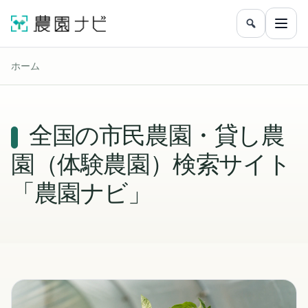
農園をフリ
メニ
ホーム
全国の市民農園・貸し農
園（体験農園）検索サイト
「農園ナビ」