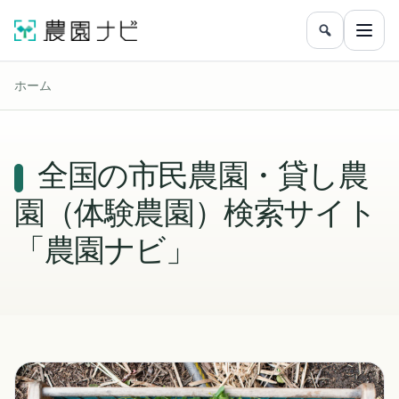
農園をフリ
メニ
ホーム
全国の市民農園・貸し農
園（体験農園）検索サイト
「農園ナビ」