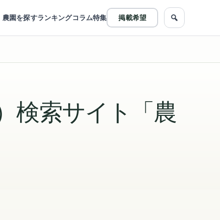
農園を探す
ランキング
コラム
特集
掲載希望
農園をフリ
）検索サイト「農