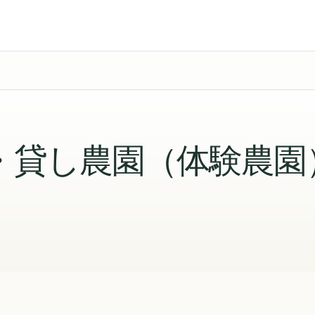
・貸し農園（体験農園