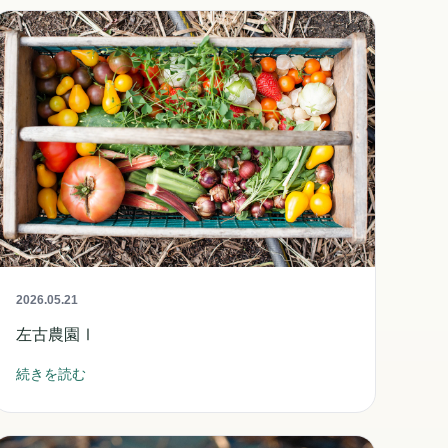
2026.05.21
左古農園Ⅰ
続きを読む