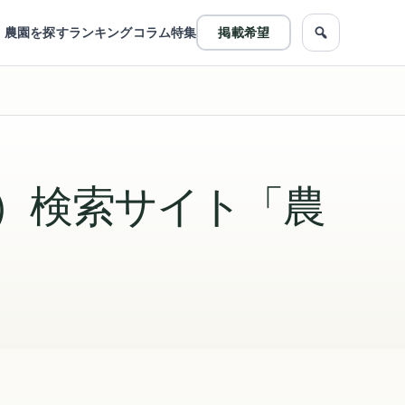
農園を探す
ランキング
コラム
特集
掲載希望
農園をフリ
）検索サイト「農