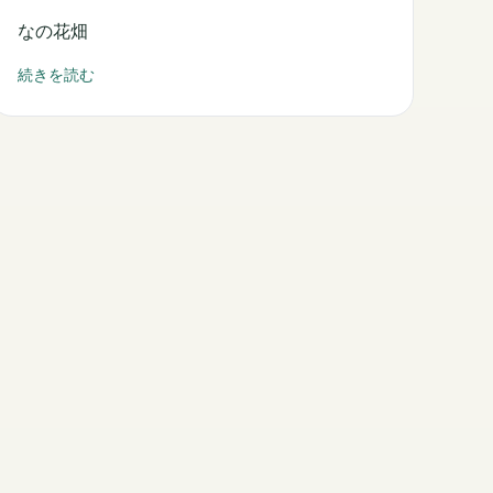
なの花畑
続きを読む