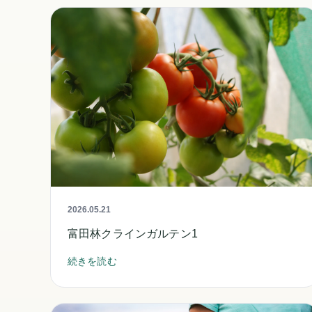
2026.05.21
富田林クラインガルテン1
続きを読む