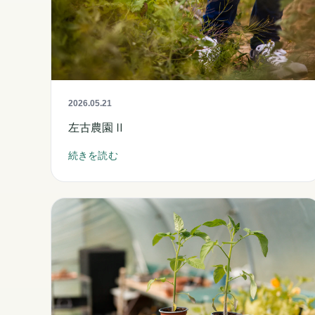
2026.05.21
左古農園Ⅱ
続きを読む