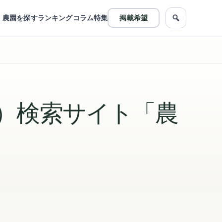
農園を探す
ランキング
コラム
特集
掲載希望
農園をフリ
）検索サイト「農