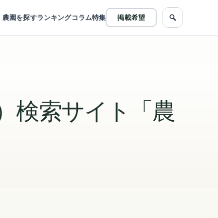
農園を探す
ランキング
コラム
特集
掲載希望
農園をフリ
）検索サイト「農