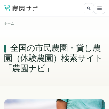
農園をフリ
メニ
ホーム
全国の市民農園・貸し農
園（体験農園）検索サイト
「農園ナビ」