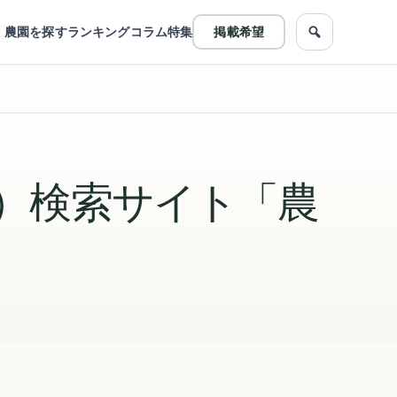
農園を探す
ランキング
コラム
特集
掲載希望
農園をフリ
）検索サイト「農