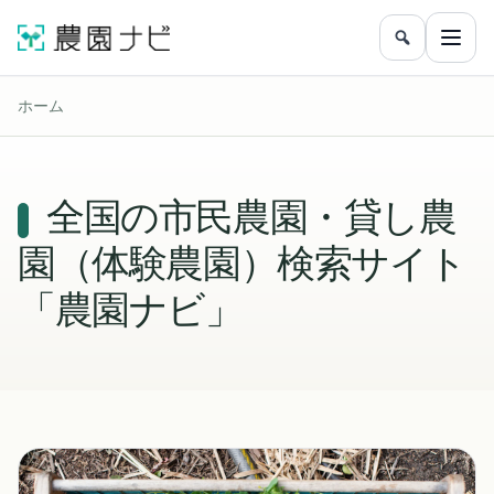
農園をフリ
メニ
ホーム
全国の市民農園・貸し農
園（体験農園）検索サイト
「農園ナビ」