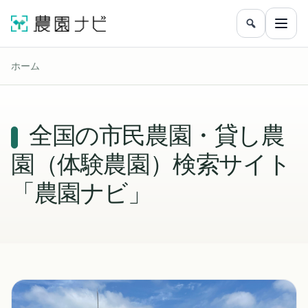
農園をフリ
メニ
ホーム
全国の市民農園・貸し農
園（体験農園）検索サイト
「農園ナビ」