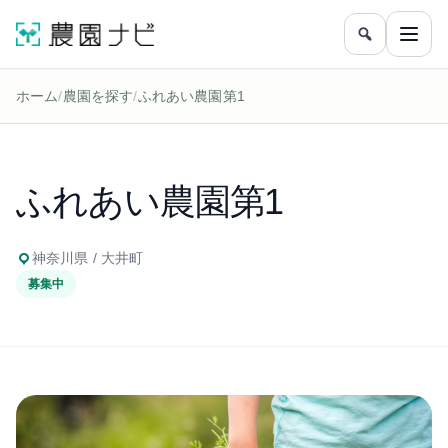
農園をフリ
メニ
ホーム
/
農園を探す
/
ふれあい農園第1
ふれあい農園第1
神奈川県 / 大井町
募集中