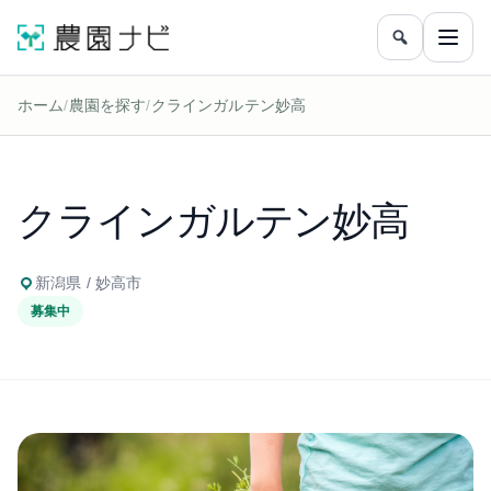
農園をフリ
メニ
ホーム
/
農園を探す
/
クラインガルテン妙高
クラインガルテン妙高
新潟県 / 妙高市
募集中