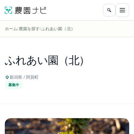
農園をフリ
メニ
ホーム
/
農園を探す
/
ふれあい園（北）
ふれあい園（北）
新潟県 / 阿賀町
募集中