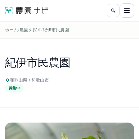
農園をフリ
メニ
ホーム
/
農園を探す
/
紀伊市民農園
紀伊市民農園
和歌山県 / 和歌山市
募集中