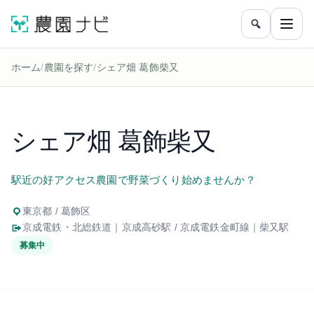
農園をフリ
メニ
ホーム
/
農園を探す
/
シェア畑 葛飾柴又
シェア畑 葛飾柴又
駅近の好アクセス農園で野菜づくり始めませんか？
東京都 / 葛飾区
京成電鉄・北総鉄道｜京成高砂駅 / 京成電鉄金町線｜柴又駅
募集中