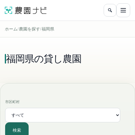
農園をフリ
メニ
ホーム
/
農園を探す
/
福岡県
福岡県の貸し農園
市区町村
検索